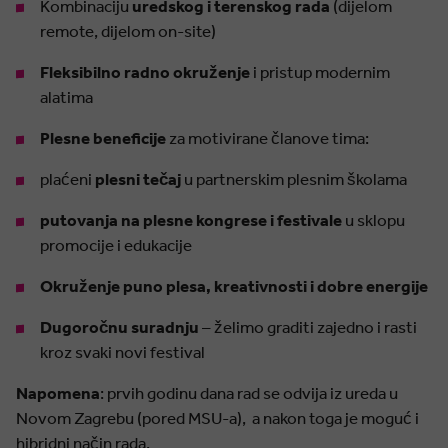
Kombinaciju
uredskog i terenskog rada
(dijelom
remote, dijelom on-site)
Fleksibilno radno okruženje
i pristup modernim
alatima
Plesne beneficije
za motivirane članove tima:
plaćeni
plesni tečaj
u partnerskim plesnim školama
putovanja na plesne kongrese i festivale
u sklopu
promocije i edukacije
Okruženje puno plesa, kreativnosti i dobre energije
Dugoročnu suradnju
– želimo graditi zajedno i rasti
kroz svaki novi festival
Napomena
: prvih godinu dana rad se odvija iz ureda u
Novom Zagrebu (pored MSU-a), a nakon toga je moguć i
hibridni način rada.