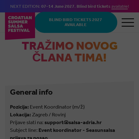
NEXT EDITION:
07–14 June 2027
.
Blind bird tickets
available
!
Skip to main content
BLIND BIRD TICKETS 2027
AVAILABLE
TRAŽIMO NOVOG
ČLANA TIMA!
General info
Pozicija:
Event Koordinator (m/ž)
Lokacija:
Zagreb / Rovinj
Prijave slati na:
support@salsa-adria.hr
Subject line:
Event koordinator - Seasunsalsa
prijava za posao