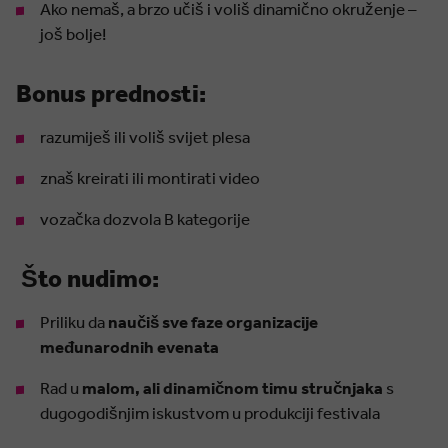
Ako nemaš, a brzo učiš i voliš dinamično okruženje –
još bolje!
Bonus prednosti:
razumiješ ili voliš svijet plesa
znaš kreirati ili montirati video
vozačka dozvola B kategorije
Što nudimo:
Priliku da
naučiš sve faze organizacije
međunarodnih evenata
Rad u
malom, ali dinamičnom timu stručnjaka
s
dugogodišnjim iskustvom u produkciji festivala