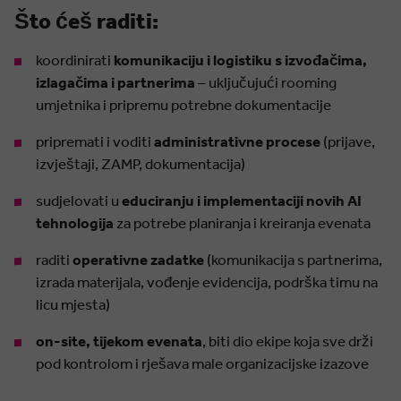
Što ćeš raditi:
koordinirati
komunikaciju i logistiku s izvođačima,
izlagačima i partnerima
– uključujući rooming
umjetnika i pripremu potrebne dokumentacije
pripremati i voditi
administrativne procese
(prijave,
izvještaji, ZAMP, dokumentacija)
sudjelovati u
educiranju i implementaciji novih AI
tehnologija
za potrebe planiranja i kreiranja evenata
raditi
operativne zadatke
(komunikacija s partnerima,
izrada materijala, vođenje evidencija, podrška timu na
licu mjesta)
on-site, tijekom evenata
, biti dio ekipe koja sve drži
pod kontrolom i rješava male organizacijske izazove