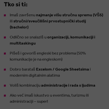
Tko si ti:
Imaš završenu
najmanje višu stručnu spremu (VŠS)
ili
stručni/sveučilišni prvostupnički studij
(bachelor)
Odlično se snalaziš u
organizaciji, komunikaciji i
multitaskingu
Pišeš i govoriš engleski bez problema (50%
komunikacije je na engleskom)
Dobro barataš
Excelom / Google Sheetsima
i
modernim digitalnim alatima
Voliš kombinaciju
administracije i rada s ljudima
Ako već imaš iskustvo u eventima, turizmu ili
administraciji – super!