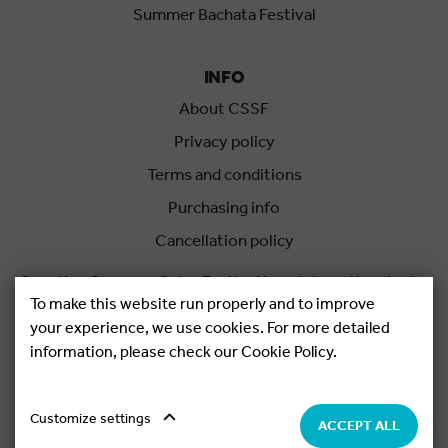
Summer Bachata Festival
INFO
About CSSF
Privacy policy
Terms and conditions
Purchasing info
Cancellation policy
Croatian Summer Salsa Festival
is an international salsa
To make this website run properly and to improve
festival held each summer in Rovinj, Croatia.
your experience, we use cookies. For more detailed
information, please check our Cookie Policy.
Copyright © 2026.
Salsa Adria Produkcije d.o.o, All rights
Reserved. Powered by
Netgen
&
Konfica
.
Cookie settings
Customize settings
ACCEPT ALL