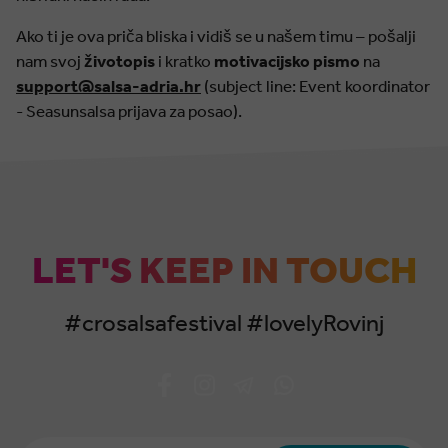
Ako ti je ova priča bliska i vidiš se u našem timu – pošalji
nam svoj
životopis
i kratko
motivacijsko pismo
na
support@salsa-adria.hr
(subject line: Event koordinator
- Seasunsalsa prijava za posao).
LET'S KEEP IN TOUCH
#crosalsafestival #lovelyRovinj
Email